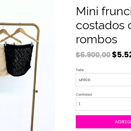
Mini frunc
costados 
rombos
$5.5
$6.900,00
Talle
Cantidad
AGREG