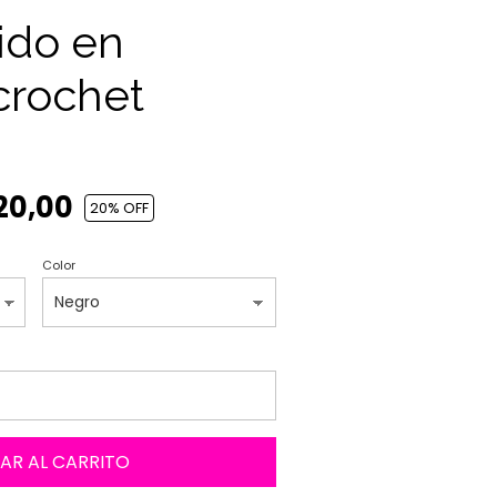
ido en
crochet
20,00
20
% OFF
Color
AR AL CARRITO