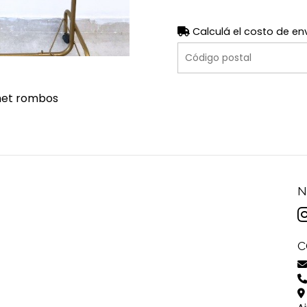
Calculá el costo de en
chet rombos
N
C