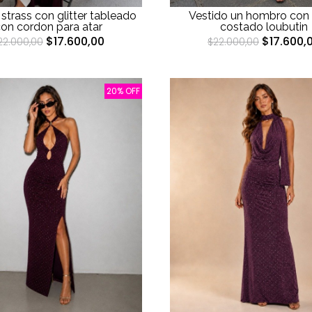
 strass con glitter tableado
Vestido un hombro con t
on cordon para atar
costado loubutin
$17.600,00
$17.600,
22.000,00
$22.000,00
20% OFF