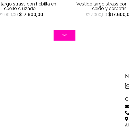
 largo strass con hebilla en
Vestido largo strass con
cuello cruzado
caido y corbatin
$17.600,00
$17.600,
22.000,00
$22.000,00
N
C
A