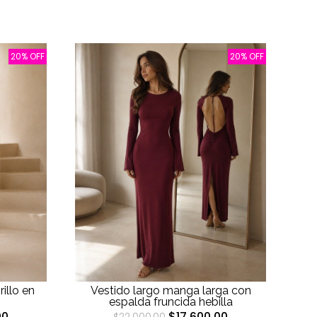
20% OFF
20% OFF
illo en
Vestido largo manga larga con
espalda fruncida hebilla
00
$17.600,00