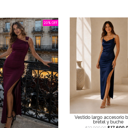
20% OFF
Vestido largo accesorio br
bretel y buche
$17.600,