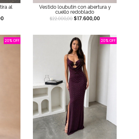
ira al
Vestido loubutin con abertura y
cuello redoblado
00
$17.600,00
$22.000,00
20% OFF
20% OFF