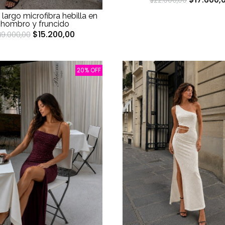
$22.000,00
 largo microfibra hebilla en
hombro y fruncido
$15.200,00
19.000,00
20% OFF