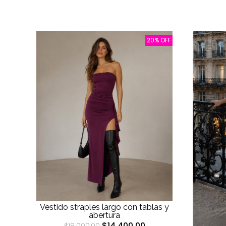
20% OFF
Vestido straples largo con tablas y
abertura
$14.400,00