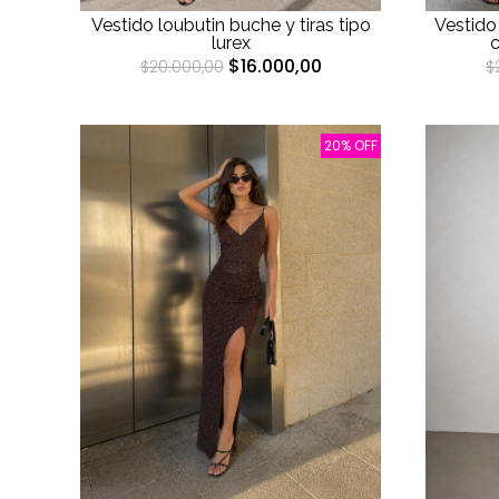
Vestido loubutin buche y tiras tipo
Vestido
lurex
c
$16.000,00
$20.000,00
$
20% OFF